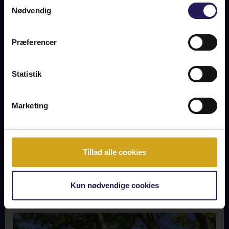
Samtykkevalg
Nødvendig
Præferencer
Statistik
SOLD
Marketing
SALGÅRDSHØJVEJ 32B, 3210 VEJBY
2
84 m
Tillad alle cookies
READ MORE
Kun nødvendige cookies