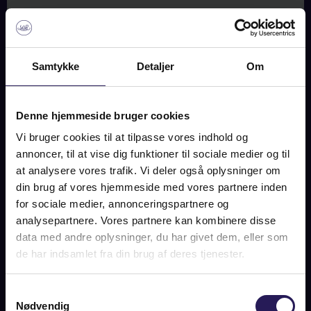
SMIDSTRUP STRANDVEJ
107, 3250 GILLELEJE
Samtykke
Detaljer
Om
SOLD
Denne hjemmeside bruger cookies
Vi bruger cookies til at tilpasse vores indhold og
annoncer, til at vise dig funktioner til sociale medier og til
ABOUT THE ESTATE
at analysere vores trafik. Vi deler også oplysninger om
din brug af vores hjemmeside med vores partnere inden
Funktionelt og moderne. Storslået og rummeligt. Dette er
for sociale medier, annonceringspartnere og
et sted, hvor årstiderne flytter ind sammen med jer! Nogle
analysepartnere. Vores partnere kan kombinere disse
sommerhuse er bygget til sol. Dette er bygget til liv. Til børn
der løber ind og ud af døren, til gæster der bliver lidt
data med andre oplysninger, du har givet dem, eller som
længere, til morgenkaffe i efterårssolen og vinterdage med
de har indsamlet fra din brug af deres tjenester.
damp på ruderne og varme i gulvene.
Smidstrup Strandvej 107 er et helårsegnet fristed på hele
Samtykkevalg
Nødvendig
371 kvm, hvor man ikke skal vælge mellem sommerferie og