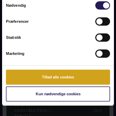
Samtykkevalg
Nødvendig
INFORMATION ABOUT THE ESTATE
Præferencer
BUY PRICE
SOLD
Statistik
OWNERSHIP
SOLD
EXPENDITURE /MO
Marketing
2
RESIDENTIAL AREA
227 m
2
GROUND AREA
901 m
ROOMS
6
Tillad alle cookies
ENERGY MARKING
A2010
Kun nødvendige cookies
ESTATE TYPE
VILLA
YEAR OF
CONSTRUCTION /
2013