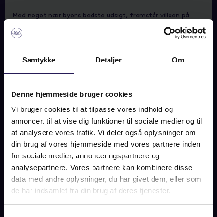
Med noget nær byens bedste udsigt, fremstår villaen på
Baunevænget 29 bogstaveligt talt hævet over de fleste.
Her er frit udsyn til hele Rønde by, himmel og hav. Arkitektur
og æstetik smelter harmonisk sammen med udsigten til Kalø
Vig og det bølgende landskab på Mols, formet af den
Samtykke
Detaljer
Om
seneste istid. Man er på samme tid til stede centralt i byen,
omkranset af uspoleret natur og tæt på lufthavn, færger,
forbindelsesveje og Smilets By.
Denne hjemmeside bruger cookies
Boligen er opført i 2013 med et kompromisløst moderne
Vi bruger cookies til at tilpasse vores indhold og
udtryk. De 227 (BBR) flot disponerede kvadratmeter er
annoncer, til at vise dig funktioner til sociale medier og til
skabt med et fornemt fokus på rumfornemmelse, kvalitet
at analysere vores trafik. Vi deler også oplysninger om
og ro. Det imponerende køkken-alrum og stueområde er det
din brug af vores hjemmeside med vores partnere inden
naturligt centrum, der trækker alle til. Her er scenen sat til
for sociale medier, annonceringspartnere og
hverdagens måltider og weekendluksus ved langbordet med
naturen som kulisse i de store vinduespartier, der suger sol og
analysepartnere. Vores partnere kan kombinere disse
lys til sig.
...
data med andre oplysninger, du har givet dem, eller som
de har indsamlet fra din brug af deres tjenester.
READ MORE