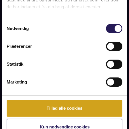
betagende udsigt over himmel og hav.
de har indsamlet fra din brug af deres tjenester.
Skulle man, herlighederne til trods, få udetrang, er
drøncharmende Præstø 10-15 minutter væk og tilbyder hy
...
Samtykkevalg
Nødvendig
READ MORE
Præferencer
INFORMATION ABOUT THE ESTATE
Statistik
BUY PRICE
SOLD
Marketing
OWNERSHIP
SOLD
EXPENDITURE /MO
2
Tillad alle cookies
RESIDENTIAL AREA
224 m
2
GROUND AREA
61435 m
Kun nødvendige cookies