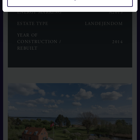
ROOMS
6
ENERGY MARKING
A2015
ESTATE TYPE
LANDEJENDOM
YEAR OF
CONSTRUCTION /
2014
REBUILT