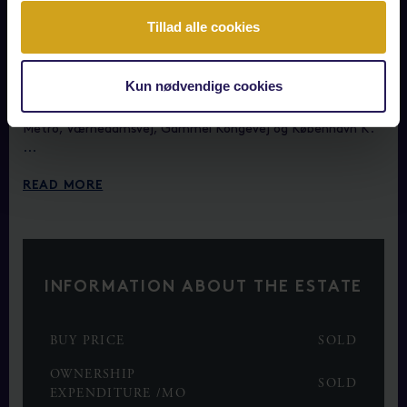
Kvarteret er et af de mest attraktive områder på
Tillad alle cookies
Frederiksberg og forener på en levende og interessant måde
ældre arkitektoniske perler med tidligere erhvervsbyggeri,
som er omdannet til bolig med nyere byggerier. Et mix og en
Kun nødvendige cookies
forskellighed, der gør denne del af Frederiksberg til noget
helt særligt - og så kun få hunderede meter fra Søerne,
Metro, Værnedamsvej, Gammel Kongevej og København K.
...
READ MORE
INFORMATION ABOUT THE ESTATE
BUY PRICE
SOLD
OWNERSHIP
SOLD
EXPENDITURE /MO