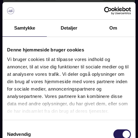
IMAGES
PLAN
MAP
Samtykke
Detaljer
Om
MARGRETHEVEJ 23, 2840
HOLTE
Denne hjemmeside bruger cookies
Vi bruger cookies til at tilpasse vores indhold og
SOLD
annoncer, til at vise dig funktioner til sociale medier og til
at analysere vores trafik. Vi deler også oplysninger om
din brug af vores hjemmeside med vores partnere inden
for sociale medier, annonceringspartnere og
ABOUT THE ESTATE
analysepartnere. Vores partnere kan kombinere disse
Pragtvilla på 289 etagemeter (BBR: 202 m2) skønt
data med andre oplysninger, du har givet dem, eller som
beliggende på stor hjørnegrund i hyggeligt villakvarter. Midt
de har indsamlet fra din brug af deres tjenester.
mellem Furesø og Søllerød Sø – Geel Skov og Rude Skov. Lige
ved Holte Skole og tæt på alt hvad man drømmer om som
familie. Endda også i nær køreafstand til København og
Samtykkevalg
endda også tæt på Øresund, og alverdens andre naturskønne
Nødvendig