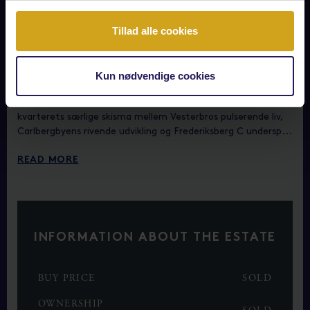
grønne randområder til Frederiksberg Slot er siden erstattet
af smukke beboelsesejendomme fordelt rundt i tre brede
Tillad alle cookies
alléer med elegante forhaver, små pladser og lange kig. En
lille lomme af hemmelighedsfuld æstetik i hjertet af
Frederiksberg – grænsende op til Carlsberg Kvarteret, lige om
hjørnet for Søndermarken, Frederiksberg Have med det
Kun nødvendige cookies
majestætiske Frederiksberg Slot, lige ved Vesterbrogades
herlige indkøbsmuligheder, gourmet restauranter og
kvarterets særlige skisma mellem Vesterbros pulserende liv,
Carlbergbyens rivende udvikling og Frederiksberg C undersp
...
READ MORE
INFORMATION ABOUT THE ESTATE
BUY PRICE
SOLD
OWNERSHIP