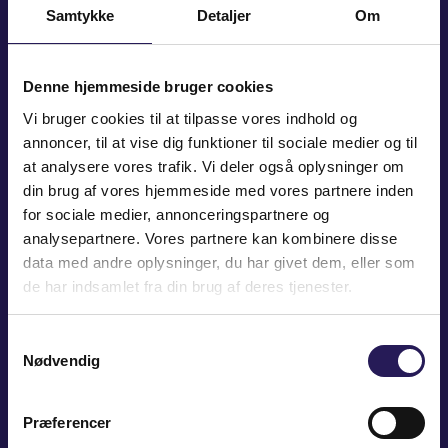
Samtykke
Detaljer
Om
Denne hjemmeside bruger cookies
Vi bruger cookies til at tilpasse vores indhold og
annoncer, til at vise dig funktioner til sociale medier og til
TAARBÆK STRANDVEJ 100,
at analysere vores trafik. Vi deler også oplysninger om
2930 KLAMPENBORG
din brug af vores hjemmeside med vores partnere inden
for sociale medier, annonceringspartnere og
analysepartnere. Vores partnere kan kombinere disse
SOLD
data med andre oplysninger, du har givet dem, eller som
de har indsamlet fra din brug af deres tjenester.
ABOUT THE ESTATE
Samtykkevalg
Nødvendig
Stråtækt idyl i uimodståelige Taarbæk
Lige ved Dyrehaven på den anden side af Strandvejen ligger
Præferencer
Taarbæk skrånende ned til Øresund. Lige før havnen krydser
man en anden og noget mindre befærdet strandvej,