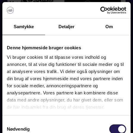
Samtykke
Detaljer
Om
Denne hjemmeside bruger cookies
Vi bruger cookies til at tilpasse vores indhold og
annoncer, til at vise dig funktioner til sociale medier og til
at analysere vores trafik. Vi deler også oplysninger om
din brug af vores hjemmeside med vores partnere inden
for sociale medier, annonceringspartnere og
KRISTLIG DAGBLAD / FRYGT, GRÅDIGHED OG
analysepartnere. Vores partnere kan kombinere disse
MISUNDELSE. FÅ EMNER KAN FÅ FØLELSERNE I KOG
data med andre oplysninger, du har givet dem, eller som
SOM BOLIGMARKED
de har indsamlet fra din brug af deres tjenester.
Samtykkevalg
LÆS MERE
Nødvendig