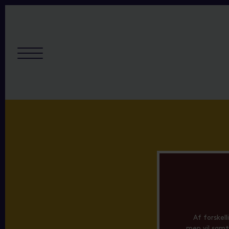
Af forskel
men vil samti