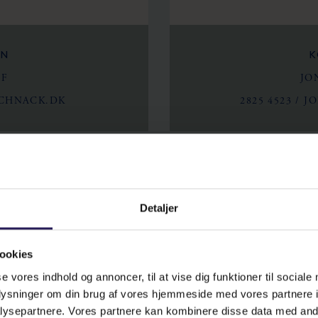
ON
K
FF
JO
CHNACK.DK
2825 4523
/
J
Detaljer
ookies
se vores indhold og annoncer, til at vise dig funktioner til sociale
oplysninger om din brug af vores hjemmeside med vores partnere i
ysepartnere. Vores partnere kan kombinere disse data med andr