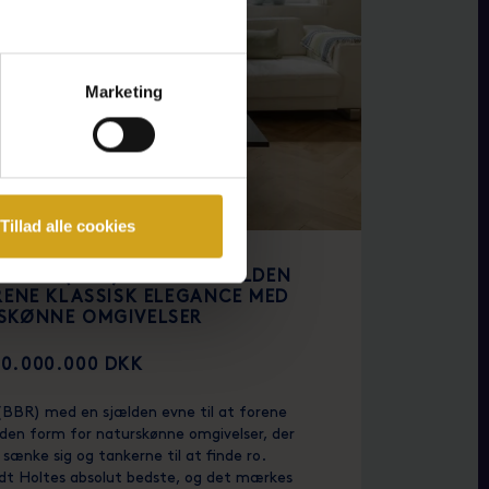
Marketing
Tillad alle cookies
269 M² (BBR) MED EN SJÆLDEN
RENE KLASSISK ELEGANCE MED
SKØNNE OMGIVELSER
20.000.000 DKK
 (BBR) med en sjælden evne til at forene
 den form for naturskønne omgivelser, der
t sænke sig og tankerne til at finde ro.
dt Holtes absolut bedste, og det mærkes