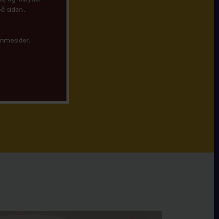
å siden.
jemmesider.