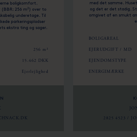
med det samme. Huset bl
derne boligkomfort.
2
og det er det stadig. S
r (BBR: 256 m
) over to
omgivet af en smukt anl
skabelig underetage. Til
e
kede parkeringspladser
ts ekstra ting og sager.
BOLIGAREAL
256 m²
EJERUDGIFT / MD
15.462 DKK
EJENDOMSTYPE
Ejerlejlighed
ENERGIMÆRKE
ON
K
K
JO
CHNACK.DK
2825 4523
/
J