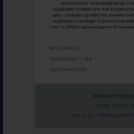
arkitektoniske herskabelighed og mo
Lejligheden fordeles sine 466 etagemete
plan - stueplan og højloftet særdeles her
lejligheden medfølger to private overdæk
med to aflåste opbevaringsrum til herskabe
BOLIGAREAL
EJERUDGIFT / MD
EJENDOMSTYPE
KONTAKTPERS
ADAM SCHNAC
2623 4223
/
ADAM@ADAMS