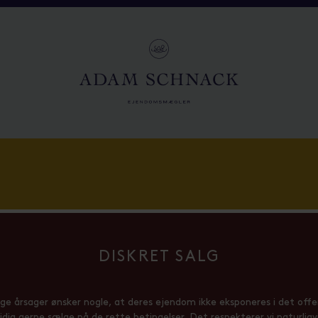
DISKRET SALG
lige årsager ønsker nogle, at deres ejendom ikke eksponeres i det offe
dig gerne sælge på de rette betingelser. Det respekterer vi naturligvi