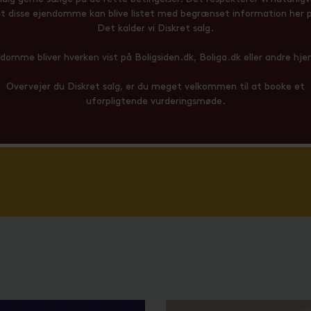
at disse ejendomme kan blive listet med begrænset information her p
Det kalder vi Diskret salg.
domme bliver hverken vist på Boligsiden.dk, Boliga.dk eller andre h
Overvejer du Diskret salg, er du meget velkommen til at booke et
uforpligtende
vurderingsmød
e
.