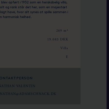
ev opført i 1932 som en herskabelig villa,
tolt og rank står det her, som en majestæt
agt have, hvor alt synes at spille sammen i
n harmonisk helhed.
269 m²
19.083 DKK
Villa
E
ONTAKTPERSON
NATHAN VALENTIN
ONATHAN@ADAMSCHNACK.DK