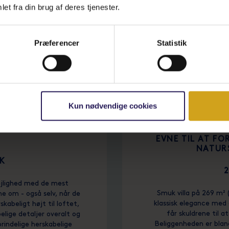
et fra din brug af deres tjenester.
Præferencer
Statistik
Kun nødvendige cookies
RIKSBERG FINDES
SMUK VILLA PÅ 
EVNE TIL AT FO
NATUR
KK
ejlighed med de mest
Smuk villa på 269 m²
e om - også selv, når de
klassisk elegance med
kabeligt højt til loftet,
får skuldrene til a
lige detaljer overalt og
Beliggenheden er blan
rindelige herskabelige