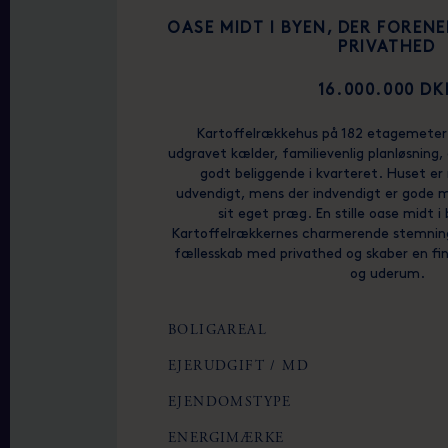
OASE MIDT I BYEN, DER FOREN
PRIVATHED
16.000.000 DK
Kartoffelrækkehus på 182 etagemete
udgravet kælder, familievenlig planløsning,
godt beliggende i kvarteret. Huset e
udvendigt, mens der indvendigt er gode 
sit eget præg. En stille oase midt i
Kartoffelrækkernes charmerende stemning
fællesskab med privathed og skaber en fi
og uderum.
BOLIGAREAL
EJERUDGIFT / MD
EJENDOMSTYPE
ENERGIMÆRKE