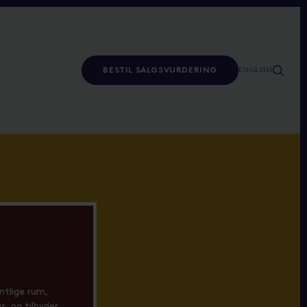
ENGLISH
BESTIL SALGSVURDERING
ntlige rum,
s, og tilbyder