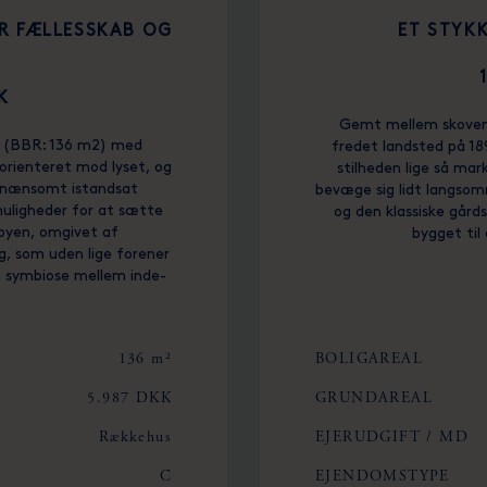
ER FÆLLESSKAB OG
ET STYK
K
Gemt mellem skoven, 
r (BBR: 136 m2) med
fredet landsted på 18
 orienteret mod lyset, og
stilheden lige så mar
r nænsomt istandsat
bevæge sig lidt langso
muligheder for at sætte
og den klassiske gård
 byen, omgivet af
bygget til
, som uden lige forener
n symbiose mellem inde-
136 m²
BOLIGAREAL
5.987 DKK
GRUNDAREAL
Rækkehus
EJERUDGIFT / MD
C
EJENDOMSTYPE