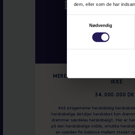
dem, eller som de har indsaml
Samtykkevalg
Nødvendig
MERE HERSKABELIGT PÅ FREDE
IKKE
34.000.000 D
466 etagemeter herskabelig herskabsl
herskabelige detaljer herskabet kan drømm
drømmer særdeles herskabeligt. Her er hers
på den herskabelige måde, smukke herskabe
en sjælden fin balance mellem stedet op