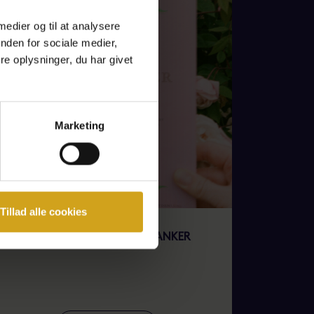
 medier og til at analysere
nden for sociale medier,
e oplysninger, du har givet
Marketing
Tillad alle cookies
AFTERDAC / TALK: HAVETANKER
MORGENDA