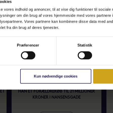
ookies
se vores indhold og annoncer, til at vise dig funktioner til sociale
oplysninger om din brug af vores hjemmeside med vores partnere i
ysepartnere. Vores partnere kan kombinere disse data med andr
et fra din brug af deres tjenester.
Præferencer
Statistik
Kun nødvendige cookies
OG
POLITIKEN | DANMARK / SIDSTE ÅR SOLGTE
 I
HAN ET FORÆLDREKØB TIL 21 MILLIONER
KRONER I NANSENSGADE