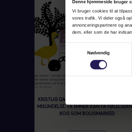
Denne hjemmeside bruger c
Vi bruger cookies til at tilpas
vores trafik. Vi deler også 
annonceringspartnere og anal
dem, eller som de har indsaml
Samtykkevalg
Nødvendig
KRISTLIG DAGBLAD / FRYGT, GRÅDIGHED 
MISUNDELSE. FÅ EMNER KAN FÅ FØLELSERNE
KOG SOM BOLIGMARKED