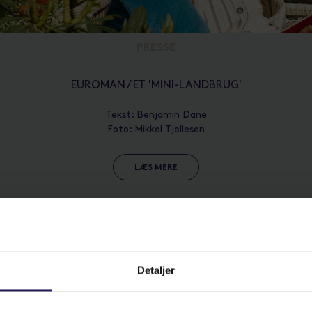
PRESSE
EUROMAN / ET 'MINI-LANDBRUG'
Tekst: Benjamin Dane
Foto: Mikkel Tjellesen
LÆS MERE
ANDRE NYHEDER
Detaljer