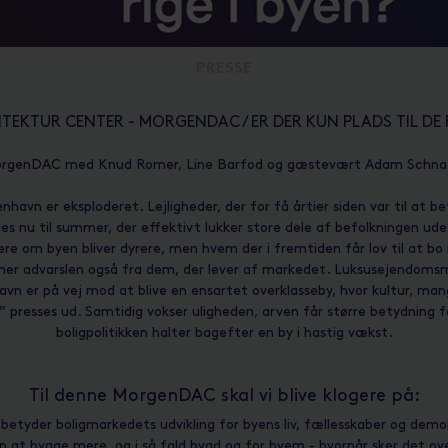
PRESSE
TEKTUR CENTER - MORGENDAC / ER DER KUN PLADS TIL DE R
rgenDAC med Knud Romer, Line Barfod og gæstevært Adam Schna
nhavn er eksploderet. Lejligheder, der for få årtier siden var til at b
s nu til summer, der effektivt lukker store dele af befolkningen ude
re om byen bliver dyrere, men hvem der i fremtiden får lov til at bo 
er advarslen også fra dem, der lever af markedet. Luksusejendo
avn er på vej mod at blive en ensartet overklasseby, hvor kultur, man
 presses ud. Samtidig vokser uligheden, arven får større betydning f
boligpolitikken halter bagefter en by i hastig vækst.
Til denne MorgenDAC skal vi blive klogere på:
betyder boligmarkedets udvikling for byens liv, fællesskaber og demo
en at bygge mere, og i så fald hvad og for hvem - hvornår sker det o