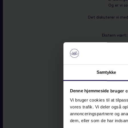
Og er vi s
Det diskuterer vi me
Ekstern vært
MorgenDAC er fo
beslutningstagere, br
Bliv opdater
Samtykke
Efter arrangementet 
Denne hjemmeside bruger c
Husk, at du kan lytte
Vi bruger cookies til at tilpas
Søg
vores trafik. Vi deler også 
annonceringspartnere og anal
dem, eller som de har indsaml