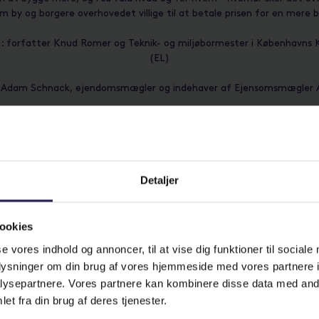
om by og borgere overhovedet villige til at betale prisen for en mere 
d: forfatter Knud Romer og Teknik- og miljøbormester i København
(EL)
: Adam Schnack, ejendomsmægler og indehaver af Ejensomsmægler
Om MorgenDAC
r dig, der vil have et nuanceret indblik i byens udvikling og arkitektu
anche og borgere til samtaler om de emner, der fylder på dagsordene
et til en klog morgenkaffe hver tirsdag inden arbejde. Det er gratis
Detaljer
har du mulighed for at se vores aktuelle udstillinger inden huset å
Café.
ookies
 til podcasts fra vores tidligere MorgenDAC-events, som vi udgiver i
se vores indhold og annoncer, til at vise dig funktioner til sociale
 på Byen forfra, der hvor du lytter til podcast, eller find podcasten
oplysninger om din brug af vores hjemmeside med vores partnere i
ysepartnere. Vores partnere kan kombinere disse data med andr
LÆS MERE
et fra din brug af deres tjenester.