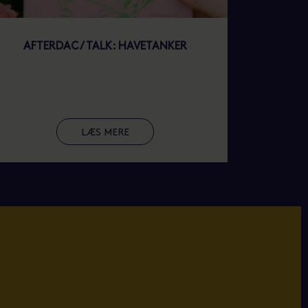
AFTERDAC / TALK: HAVETANKER
HEARTBEA
SCHNACK
ELLER MIN
RE
LÆS MERE