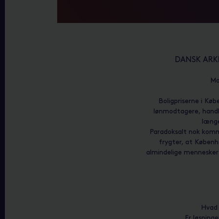
DANSK ARKI
Mo
Boligpriserne i Købe
lønmodtagere, handle
længe
Paradoksalt nok komm
frygter, at Københ
almindelige mennesker”
Hvad 
Er løsning