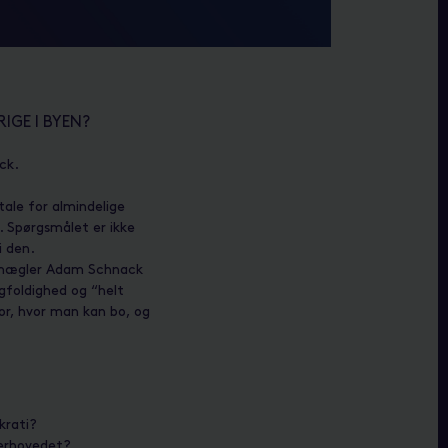
IGE I BYEN?
ck.
etale for almindelige
. Spørgsmålet er ikke
i den.
msmægler Adam Schnack
gfoldighed og “helt
or, hvor man kan bo, og
krati?
verhovedet?