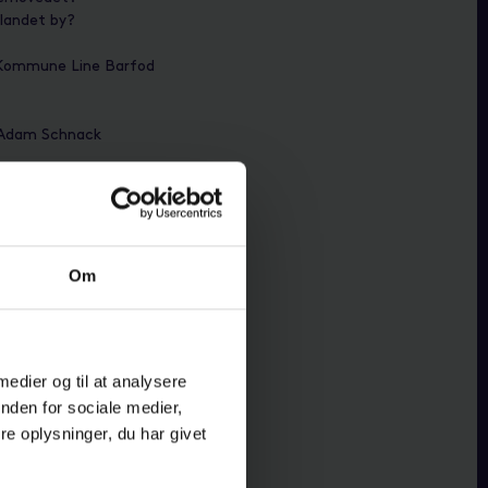
blandet by?
s Kommune Line Barfod
 Adam Schnack
r. Her samler vi
n og former fremtiden.
 at være med.
Om
bner eller besøge DAC
 podcasten
Byen forfra
.
 medier og til at analysere
her
.
nden for sociale medier,
e oplysninger, du har givet