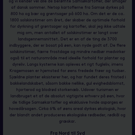
og vi kender vel alle de berømte Samsøkartofler, der smager
af dansk sommer. Netop kartoflerne fra Samsø dyrkes på
800 ha og bær og grøntsager på 600 ha. Om det er de ca.
1800 solskinstimer om året, der skaber de optimale forhold
for dyrkning af grøntsager og kartofler, skal jeg ikke udtale
mig om, men antallet af solskinstimer er langt over
landsgennemsnittet. Det er en af de ting de 3700
indbyggere, der er bosat på øen, kan nyde godt af. De flere
solskinstimer, færre frostdage og mindre nedbør medvirker
også til et naturområde med ideelle forhold for planter og
dyreliv. Langs kysterne kan opleves et rigt fugleliv, imens
Kragemosen er hjemsted for øens fredede frøer og tudser.
Sjældne planter eksisterer her, og har fundet deres fristed i
bakkelandskabet, såsom bakke nellike, gul evighedsblomst,
hjorterod og blodrød storkenæb. Udover turismen er
landbruget et af de absolut vigtigste erhverv på øen, hvor
de tidlige Samsøkartofler og eksklusive hvide asparges er
hovedårsagen. Cirka 6% af øens areal dyrkes økologisk, hvor
der blandt andet produceres økologiske rødbeder, rødkål og
græskar.
Fra Nord til Syd