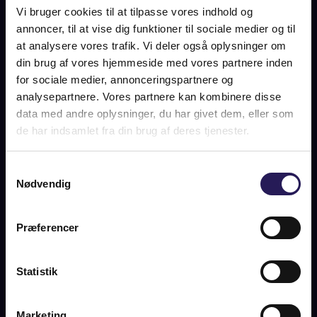
Vi bruger cookies til at tilpasse vores indhold og
og er i dag en fredet bygning.
annoncer, til at vise dig funktioner til sociale medier og til
Samsø færgen & infrastruktur
at analysere vores trafik. Vi deler også oplysninger om
Den gode og fremkommelige infrastruktur til og fra øen, gør
din brug af vores hjemmeside med vores partnere inden
livet som øboer nemt og bekvemt, imens de mange
for sociale medier, annonceringspartnere og
sommerhusejere kan nyde et hurtigt besøg når der er behov
analysepartnere. Vores partnere kan kombinere disse
for et frirum fra hverdagens pulserende liv. Der er daglige
data med andre oplysninger, du har givet dem, eller som
færgeforbindelser fra Sælvig til Hov i Jylland og fra Ballen til
de har indsamlet fra din brug af deres tjenester.
Kalundborg på Sjælland, imens der desuden er en
velfungerende flyveplads på øen. Samsøs elforbrug dækkes
100% af vindmøller, hvor 70% af varmen kommer fra
Samtykkevalg
vedvarende energikilder. Det gør Samsø 100% Co2 neutral.
Nødvendig
Samsø er på så mange måder et afsindig behageligt og
indbydende sted!
Præferencer
Statistik
ANDRE NYHEDER
Marketing