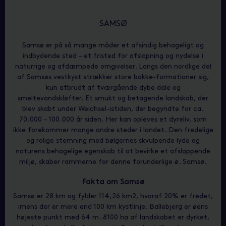
SAMSØ
Samsø er på så mange måder et afsindig behageligt og
indbydende sted – et fristed for afslapning og nydelse i
naturrige og afdæmpede omgivelser. Langs den nordlige del
af Samsøs vestkyst strækker store bakke-formationer sig,
kun afbrudt af tværgående dybe dale og
smeltevandskløfter. Et smukt og betagende landskab, der
blev skabt under Weichsel-istiden, der begyndte for ca.
70.000 – 100.000 år siden. Her kan opleves et dyreliv, som
ikke forekommer mange andre steder i landet. Den fredelige
og rolige stemning med bølgernes skvulpende lyde og
naturens behagelige egenskab til at bevirke et afslappende
miljø, skaber rammerne for denne forunderlige ø. Samsø.
Fakta om Samsø
Samsø er 28 km og fylder 114,26 km2, hvoraf 20% er fredet,
imens der er mere end 100 km kystlinje. Ballebjerg er øens
højeste punkt med 64 m. 8100 ha af landskabet er dyrket,