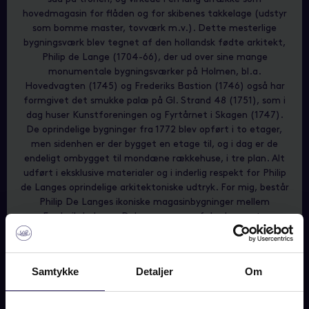
hovedmagasin for flåden og for skibenes takkelage (udstyr
som bomme master, tovværk m.v.). Dette mesterlige
bygningsværk blev tegnet af den hollandsk fødte arkitekt,
Philip de Lange (1704-66), der ud over sine mange
monumentale bygningsværker på Holmen, bl.a.
Hovedvagten (1745) og Frederiks Bastion (1746) også har
formgivet det smukke palæ på Gl. Strand 48 (1751), som i
dag huser Kunstforeningen og Fyrtårnet i Skagen (1747).
De oprindelige bygninger fra 1772 blev opført i to etager,
men sidenhen er der bygget en etage til, og i dag er de
endeligt ombygget til mondæne rækkehuse, i tre plan. Alt
udført i eksklusive materialer og i inderlig respekt for Philip
de Langes oprindelige arkitektoniske udtryk. For mig, består
Philip De Langes ikoniske magasinbygninger mellem
Frederiksholm og Dokøen som en af de skønneste
rækkehusbebyggelser, som alle ligger ud til havnefronten og
har det smukke København som bagvedliggende kulisse.
Samtykke
Detaljer
Om