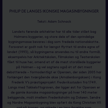
PHILIP DE LANGES IKONISKE MAGASINBYGNINGER
Tekst: Adam Schnack
Landets førende arkitekter har til alle tider stået bag
Holmens byggerier, og store dele af den oprindelige
bygningsmasse bevares i dag som fredede nationalskatte.
Forsvaret er godt nok for længst flyttet til andre egne af
landet (1993), så bygningerne anvendes nu til andre formål,
eksempelvis har Arkitektskolen, Filmskolen og Teaterskolen
fået til huse her, omend et af de mest storslåede byggerier
på Holmen – og vel sagtens også ét af det mest
debatterede – formodentligt er Operaen, der siden 2005 har
forlænget den tværgående akse (Amalienborgaksen) i Kong
Frederik V’s præstigeprojekt
Frederiksstaden
fra 1749.
Langs med Takkeloftsgraven, der ligger øst for Operaen er
de gamle ikoniske magasinbygninger på hver 140 meter
beliggende, midt imellem Frederiksholm og Dokøen. Søndre
og Nordre Magasinbygning blev opført da Kong Christian VII
sad på tronen, og virkede i en lang årrække som