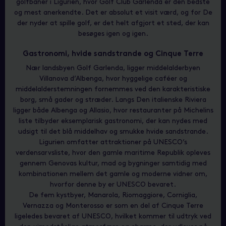
golfbaner i Ligurien, hvor Golf Club Garlenda er den bedste
og mest anerkendte. Det er absolut et visit værd, og for De
der nyder at spille golf, er det helt afgjort et sted, der kan
besøges igen og igen.
Gastronomi, hvide sandstrande og Cinque Terre
Nær landsbyen Golf Garlenda, ligger middelalderbyen
Villanova d’Albenga, hvor hyggelige caféer og
middelalderstemningen fornemmes ved den karakteristiske
borg, små gader og stræder. Langs Den italienske Riviera
ligger både Albenga og Allasio, hvor restauranter på Michelins
liste tilbyder eksemplarisk gastronomi, der kan nydes med
udsigt til det blå middelhav og smukke hvide sandstrande.
Ligurien omfatter attraktioner på UNESCO’s
verdensarvsliste, hvor den gamle maritime Republik opleves
gennem Genovas kultur, mad og bygninger samtidig med
kombinationen mellem det gamle og moderne vidner om,
hvorfor denne by er UNESCO bevaret.
De fem kystbyer, Manarola, Riomaggiore, Corniglia,
Vernazza og Monterosso er som en del af Cinque Terre
ligeledes bevaret af UNESCO, hvilket kommer til udtryk ved