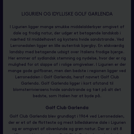
LIGURIEN OG IDYLLISKE GOLF GARLENDA
I Ligurien ligger mange smukke middelalderbyer omgivet af
dale og frodig natur, der udgør et betagende landskab i
nærhed til middelhavet og kystens hvide sandstrande. Ved
Lerronedalen ligger en lille autentisk bjergby. En elskværdig
landsby med betagende udsigt over Italiens frodige bjerge.
Her emmer af sydlandsk stemning og nydelse, hvor der er rig
mulighed for at slappe af i rolige omgivelser. I Ligurien er der
mange gode golfbaner, men den bedste i regionen ligger ved
Lerronedalen i Golf Garlenda, heraf navnet Golf Club
Garlenda. Golf Garlenda ligger i kort afstand til
blomsterrivieraens hvide sandstrande og tæt på alt det
bedste, som Italien har at byde på.
Golf Club Garlenda
Golf Club Garlenda blev grundlagt i 1964 ved Lerronedalen,
der er et af de flotteste og mest billedskønne dale i Ligurien
og er omgivet af olivenlunde og grøn natur. Der er i alt 8