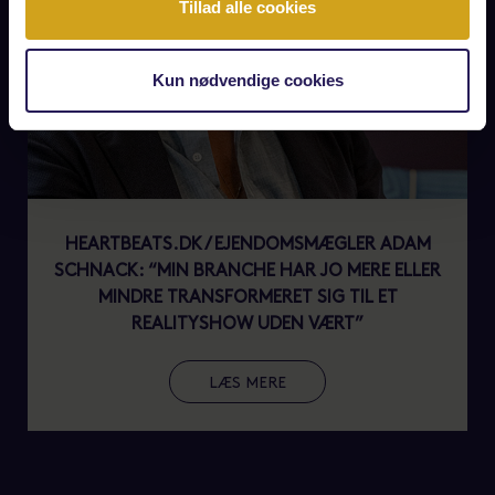
Tillad alle cookies
Kun nødvendige cookies
HEARTBEATS.DK / EJENDOMSMÆGLER ADAM
SCHNACK: “MIN BRANCHE HAR JO MERE ELLER
MINDRE TRANSFORMERET SIG TIL ET
REALITYSHOW UDEN VÆRT”
LÆS MERE