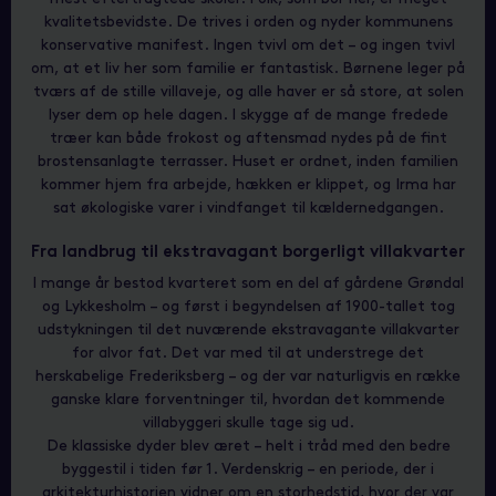
kvalitetsbevidste. De trives i orden og nyder kommunens
konservative manifest. Ingen tvivl om det – og ingen tvivl
om, at et liv her som familie er fantastisk. Børnene leger på
tværs af de stille villaveje, og alle haver er så store, at solen
lyser dem op hele dagen. I skygge af de mange fredede
træer kan både frokost og aftensmad nydes på de fint
brostensanlagte terrasser. Huset er ordnet, inden familien
kommer hjem fra arbejde, hækken er klippet, og Irma har
sat økologiske varer i vindfanget til kældernedgangen.
Fra landbrug til ekstravagant borgerligt villakvarter
I mange år bestod kvarteret som en del af gårdene Grøndal
og Lykkesholm – og først i begyndelsen af 1900-tallet tog
udstykningen til det nuværende ekstravagante villakvarter
for alvor fat. Det var med til at understrege det
herskabelige Frederiksberg – og der var naturligvis en række
ganske klare forventninger til, hvordan det kommende
villabyggeri skulle tage sig ud.
De klassiske dyder blev æret – helt i tråd med den bedre
byggestil i tiden før 1. Verdenskrig – en periode, der i
arkitekturhistorien vidner om en storhedstid, hvor der var