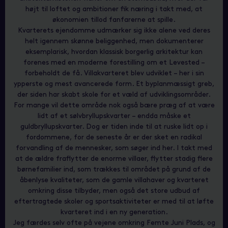
højt til loftet og ambitioner fik næring i takt med, at
økonomien tillod fanfarerne at spille.
Kvarterets ejendomme udmærker sig ikke alene ved deres
helt igennem skønne beliggenhed, men dokumenterer
eksemplarisk, hvordan klassisk borgerlig arkitektur kan
forenes med en moderne forestilling om et Levested –
forbeholdt de få. Villakvarteret blev udviklet – her i sin
ypperste og mest avancerede form. Et byplanmæssigt greb,
der siden har skabt skole for et væld af udviklingsområder.
For mange vil dette område nok også bære præg af at være
lidt af et sølvbryllupskvarter – endda måske et
guldbryllupskvarter. Dog er tiden inde til at ruske lidt op i
fordommene, for de seneste år er der sket en radikal
forvandling af de mennesker, som søger ind her. I takt med
at de ældre fraflytter de enorme villaer, flytter stadig flere
børnefamilier ind, som trækkes til området på grund af de
åbenlyse kvaliteter, som de gamle villahaver og kvarteret
omkring disse tilbyder, men også det store udbud af
eftertragtede skoler og sportsaktiviteter er med til at løfte
kvarteret ind i en ny generation.
Jeg færdes selv ofte på vejene omkring Femte Juni Plads, og