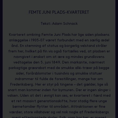
FEMTE JUNI PLADS-KVARTERET
Tekst: Adam Schnack
Kvarteret omkring Femte Juni Plads har lige siden pladsens
anlæggelse i 1905-07 været forbundet med en særlig ædel
ånd. En stemning af status og borgerlig velstand stråler
frem her, hvilket på fin vis også fortælles ved, at pladsen er
navngivet i ønsket om at ære og mindes grundlovens
vedtagelse den 5. juni 1849. Den markante, nærmest
parkagtige græsrabat med de smukke allé-træer på begge
sider, forårsblomster i tusindvis og smukke statuer
indrammer til fulde de forestillinger, mange har om
Frederiksberg. Her er styr på tingene – det gælder, lige så
snart man kommer inden for bymuren. Der er ingen slinger i
valsen. Uden at det i øvrigt kan ses, er kvarteret i færd med
et ret massivt generationsskifte, hvor stadig flere unge
børnefamilier flytter til området. Attraktionen er fine
værdier, store villahaver og vel nok nogle af Frederiksbergs
mest eftertragtede skoler. Folk, som bor her, er meget