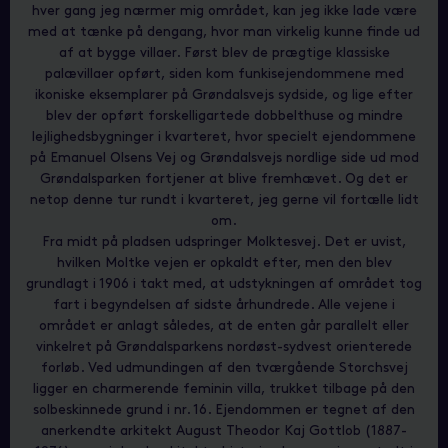
hver gang jeg nærmer mig området, kan jeg ikke lade være
med at tænke på dengang, hvor man virkelig kunne finde ud
af at bygge villaer. Først blev de prægtige klassiske
palævillaer opført, siden kom funkisejendommene med
ikoniske eksemplarer på Grøndalsvejs sydside, og lige efter
blev der opført forskelligartede dobbelthuse og mindre
lejlighedsbygninger i kvarteret, hvor specielt ejendommene
på Emanuel Olsens Vej og Grøndalsvejs nordlige side ud mod
Grøndalsparken fortjener at blive fremhævet. Og det er
netop denne tur rundt i kvarteret, jeg gerne vil fortælle lidt
om.
Fra midt på pladsen udspringer Molktesvej. Det er uvist,
hvilken Moltke vejen er opkaldt efter, men den blev
grundlagt i 1906 i takt med, at udstykningen af området tog
fart i begyndelsen af sidste århundrede. Alle vejene i
området er anlagt således, at de enten går parallelt eller
vinkelret på Grøndalsparkens nordøst-sydvest orienterede
forløb. Ved udmundingen af den tværgående Storchsvej
ligger en charmerende feminin villa, trukket tilbage på den
solbeskinnede grund i nr. 16. Ejendommen er tegnet af den
anerkendte arkitekt August Theodor Kaj Gottlob (1887-