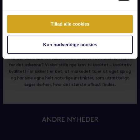
som aldrig burde have været rejst? Det efterlader i sagens
natur nye krav til de politikere, som beslutter vores
overordnede visioner for vores byer og tilsvarende en synlig
Tillad alle cookies
revidering af vores byplaner.
Stadsarkitekten kan i sagens natur ikke stå alene om denne
opgave. Ansvaret ligger hos os alle, som enten tegner,
Kun nødvendige cookies
projekterer, godkender, investerer i eller opfører fremtidens
boliger. Hvordan kan vi ændre vores kultur, så markedet
finder det mere rentabelt at investerer i det skønne frem
for det uskønne? Vi skal stille nye krav til kvalitet – kvalitativ
kvalitet! For sikkert er det, at markedet taler sit eget sprog
og har sine egne helt naturlige instinkter, som utrætteligt
søger derhen, hvor det største afkast findes.
ANDRE NYHEDER