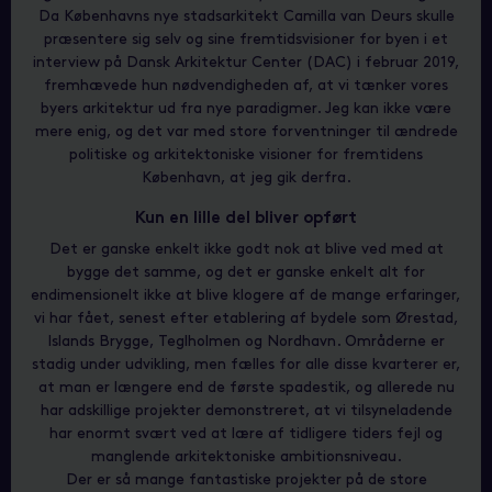
Da Københavns nye stadsarkitekt Camilla van Deurs skulle
præsentere sig selv og sine fremtidsvisioner for byen i et
interview på Dansk Arkitektur Center (DAC) i februar 2019,
fremhævede hun nødvendigheden af, at vi tænker vores
byers arkitektur ud fra nye paradigmer. Jeg kan ikke være
mere enig, og det var med store forventninger til ændrede
politiske og arkitektoniske visioner for fremtidens
København, at jeg gik derfra.
Kun en lille del bliver opført
Det er ganske enkelt ikke godt nok at blive ved med at
bygge det samme, og det er ganske enkelt alt for
endimensionelt ikke at blive klogere af de mange erfaringer,
vi har fået, senest efter etablering af bydele som Ørestad,
Islands Brygge, Teglholmen og Nordhavn. Områderne er
stadig under udvikling, men fælles for alle disse kvarterer er,
at man er længere end de første spadestik, og allerede nu
har adskillige projekter demonstreret, at vi tilsyneladende
har enormt svært ved at lære af tidligere tiders fejl og
manglende arkitektoniske ambitionsniveau.
Der er så mange fantastiske projekter på de store