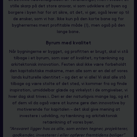
stille skarp på det store ansvar, vi som udviklere af byen og
borgere i byen har for at sikre, at det, vi gør, også lever op til
de ønsker, som vi har. Ikke kun på den korte bane og for
bygherrernes mest profitable måde (!), men også på den
lange bane.
Byrum med kvalitet
Når bygningerne er bygget, og profitten er brugt, skal vi stå
tilbage i et byrum, som oser af kvalitet, nytænkning og
arkitektonisk innovation. Festen skal ikke være forbeholdt
den kapitalistiske maksime, men alle som er en del af vores
lands kulturelle identitet – og det er vi alle! Vi skal alle stå
tilbage og være stolte af det sted, vi kommer fra og finde
inspiration, umiddelbar glæde og virkelyst i de omgivelser, vi
hver dag skal trives i. Deri er der naturligvis mange lag, og ét
af dem vil da også være at kunne gøre den innovative by
motiverende for kapitalen – det skal give mening at
investere i udvikling, nytænkning og arkitektonisk
retænkning af vores byer.
“Ansvaret ligger hos os alle, som enten tegner, projekterer,
godkender, investerer i eller opfører fremtidens boliger”