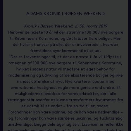
ADAMS KRONIK I BØRSEN WEEKEND
Kronik i Børsen Weekend, d. 30. marts 2019
Henover de næste 10 år vil der strømme 100.000 nye borgere
til Københavns Kommune, og det kræver flere boliger. Men
der hviler et ansvar på alle, der er involverede i, hvordan
fremtidens byer kommer til at se ud.
Der er forventninger til, at der de næste ti år vil tilflytte i
omegnen af 100.000 nye borgere til Københavns Kommune,
hvilket i sagens natur vil medføre et øget behov for
modernisering og udvikling af de eksisterende boliger og ikke
mindst opførelse af nye. Nye kvarterer opstår med
overraskende hastighed, nogle mere geniale end andre. Et
mulighedernes landskab for vores arkitekter, der i alle
retninger står overfor at kunne transformere byrummet fra
et udtryk til et andet – fra en tid til en anden.
Forandringer kan være skønne, og de kan være nødvendige –
og forandringer kan være særdeles uskønne, og fuldstændig
unødvendige. Begge dele siger sig selv. Essensen er heller ikke
at betvivle nødvendigheden af forandringer, men i stedet at