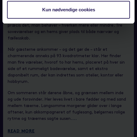
puls er altid nærværende.
Kun nødvendige cookies
Huset er opført i 1993 og nænsomt renoveret i 2005 og 2019
med respekt for stedets ånd. De 82 kvadratmeter rummer
præcis det, man behøver – hverken mere eller mindre. Tre
soveværelser og en hems giver plads til både nærvær og
fællesskab.
Når gæsterne ankommer – og det gør de – står et
charmerende anneks på 93 kvadratmeter klar. Her finder
man fire værelser, hvoraf to har hems, placeret på hver sin
side af et rummeligt badeværelse, samt et ekstra
disponibelt rum, der kan indrettes som atelier, kontor eller
hobbyrum.
Om sommeren står dørene åbne, og grænsen mellem inde
og ude forsvinder. Her leves livet i bare fødder og med sand
mellem tæerne. Langsomme morgener glider over i lange
aftener, kun akkompagneret af fuglesang, bølgernes rolige
rytme og træernes sagte susen.
...
READ MORE