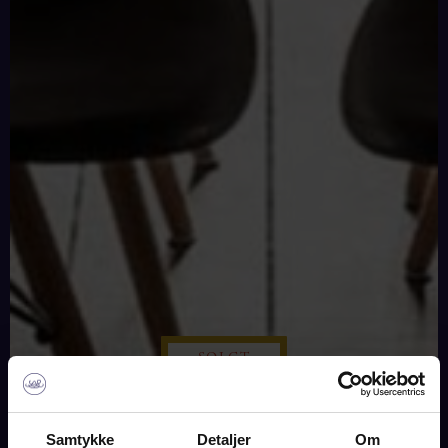
SOLGT
Samtykke
Detaljer
Om
BILLEDER
KORT