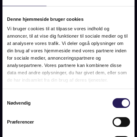
Denne hjemmeside bruger cookies
WILLEMOESGADE 23, 4.
Vi bruger cookies til at tilpasse vores indhold og
TV., 2100 KØBENHAVN Ø
annoncer, til at vise dig funktioner til sociale medier og til
at analysere vores trafik. Vi deler også oplysninger om
SOLGT
din brug af vores hjemmeside med vores partnere inden
for sociale medier, annonceringspartnere og
analysepartnere. Vores partnere kan kombinere disse
data med andre oplysninger, du har givet dem, eller som
OM BOLIGEN
de har indsamlet fra din brug af deres tjenester.
Stort solrigt gårdmiljø, med hyggelige haverum - nogle
overdækket, fodboldbane og forskelligartet legepladser.
Samtykkevalg
Fuldendt herskabslejlighed på 201 m2 med bedste
Nødvendig
beliggenhed på Østerbro. Ejendommen er opført i 1899 og er
beliggende på den skønne Willemoesgade, der udgør én af
Præferencer
midteakserne i Rosenvænget kvarteret. Lejligheden er højt
beliggende i husets sydvest vendte hjørne, hvilket beriger
boligen med et fænomenalt lysindfald og en udsigt ud over