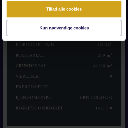
Tillad alle cookies
OPLYSNINGER OM BOLIGEN
Kun nødvendige cookies
KONTANT
SOLGT
EJERUDGIFT /MD
SOLGT
2
BOLIGAREAL
200 m
2
GRUNDAREAL
41376 m
VÆRELSER
9
ENERGIMÆRKE
EJENDOMSTYPE
FRITIDSBOLIG
BYGGEÅR/OMBYGGET
1955 / 0