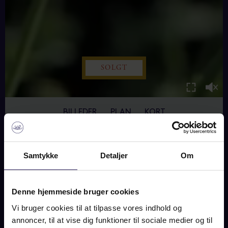
SOLGT
BILLEDER
PLAN
KORT
VINDEKILDE STRANDVEJ
Samtykke
Detaljer
Om
14, 4540 FÅREVEJLE
Denne hjemmeside bruger cookies
SOLGT
Vi bruger cookies til at tilpasse vores indhold og
annoncer, til at vise dig funktioner til sociale medier og til