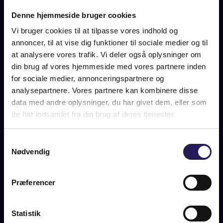
BILLEDER
PLAN
KORT
Denne hjemmeside bruger cookies
Vi bruger cookies til at tilpasse vores indhold og
annoncer, til at vise dig funktioner til sociale medier og til
STRANDSKRÆNTEN 32,
at analysere vores trafik. Vi deler også oplysninger om
din brug af vores hjemmeside med vores partnere inden
4400 KALUNDBORG
for sociale medier, annonceringspartnere og
analysepartnere. Vores partnere kan kombinere disse
SOLGT
data med andre oplysninger, du har givet dem, eller som
de har indsamlet fra din brug af deres tjenester.
OM BOLIGEN
Samtykkevalg
Nødvendig
Kun halvanden times kørsel mod vest fra København folder
Røsnæs sit enestående og kuperede, grønne landskab ud
med Kalundborg Fjord på den ene side og Sejerøbugten på
Præferencer
den anden. Bag dramatiske skrænter og bakker skabt i
istiden gemmer der sig frodige moser, søer og skove. Her er
rig mulighed for at komme helt væk og nyde uspoleret natur
Statistik
relativt tæt på hovedstaden.