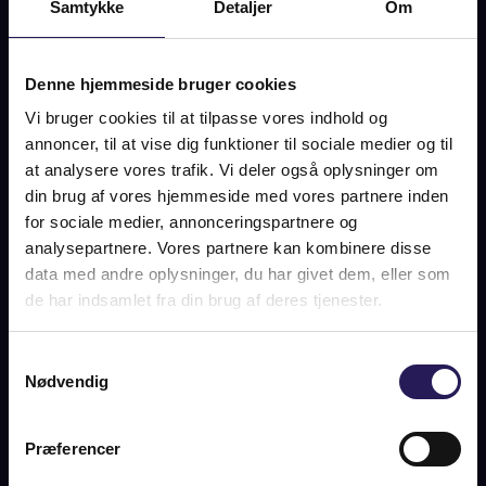
Samtykke
Detaljer
Om
SJÆLLANDS ODDE
SOLGT
Denne hjemmeside bruger cookies
Vi bruger cookies til at tilpasse vores indhold og
annoncer, til at vise dig funktioner til sociale medier og til
at analysere vores trafik. Vi deler også oplysninger om
OM BOLIGEN
din brug af vores hjemmeside med vores partnere inden
Gennemtænkt og visionært fritidshus på 68 m2, opført i
for sociale medier, annonceringspartnere og
2022. Højt beliggende i kuperet landskab, kun 150 meter fra
analysepartnere. Vores partnere kan kombinere disse
den naturskønne strandbred, hvor strandkål, lyng, bregner og
data med andre oplysninger, du har givet dem, eller som
hyben vokser frit i de fortryllende sandvolde, der har præget
de har indsamlet fra din brug af deres tjenester.
området siden stenalderen. I dag, en af de skønneste
badestrande, hvor der hver sommer bliver opstillet en
badebro til brug for områdets beboere.
Samtykkevalg
Nødvendig
Der er så mange gode grunde til at trække ud i spidsen af
Sjællands nordvestlige pynt, der er kendt for sin enestående
natur og kystlinjerne, som skaber de ideelle betingelser for
Præferencer
et vidunderligt sommerhusområde.