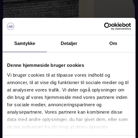
Samtykke
Detaljer
Om
Denne hjemmeside bruger cookies
Vi bruger cookies til at tilpasse vores indhold og
annoncer, til at vise dig funktioner til sociale medier og til
at analysere vores trafik. Vi deler også oplysninger om
SOLGT
din brug af vores hjemmeside med vores partnere inden
for sociale medier, annonceringspartnere og
analysepartnere. Vores partnere kan kombinere disse
data med andre oplysninger, du har givet dem, eller som
BILLEDER
KORT
de har indsamlet fra din brug af deres tjenester.