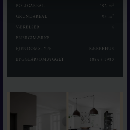
2
BOLIGAREAL
192 m
2
GRUNDAREAL
93 m
VÆRELSER
4
ENERGIMÆRKE
EJENDOMSTYPE
RÆKKEHUS
BYGGEÅR/OMBYGGET
1884 / 1930