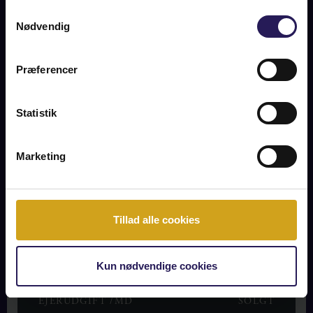
Samtykkevalg
SKOVGAARDSGADE 2, 2100
Nødvendig
KØBENHAVN Ø
Præferencer
SOLGT
Statistik
OM BOLIGEN
Marketing
Tillad alle cookies
OPLYSNINGER OM BOLIGEN
Kun nødvendige cookies
KONTANT
SOLGT
EJERUDGIFT /MD
SOLGT