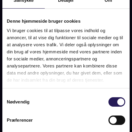
Samtykke
Detaljer
Om
etagemeter (BBR: 192 m2) med tillæg af den gamle
kuskebolig/hestestald, som i dag er indrettet som fuldt ud
anvendeligt baghus. En kompromisløs demonstration af
Denne hjemmeside bruger cookies
håndværksmæssig kvalitet, arkitektonisk stolthed og
Vi bruger cookies til at tilpasse vores indhold og
raffineret interiørdesign. Dette er en bolig udover det
sædvanlig og en bolig, der henvender sig til en skare af
annoncer, til at vise dig funktioner til sociale medier og til
kræsne, detaljeorienteret og kvalitetsbevidste købere.
at analysere vores trafik. Vi deler også oplysninger om
din brug af vores hjemmeside med vores partnere inden
Indretning hovedhus: Entré til hall, hvor der i stueetagen er
for sociale medier, annonceringspartnere og
indrettet luksuriøst badeværelse, stor højloftet stue med de
analysepartnere. Vores partnere kan kombinere disse
smukkeste interiørdetaljer og et helt usædvanligt flot
data med andre oplysninger, du har givet dem, eller som
køkkenalrum af Ditlev Rahbek, der i sin komplethed og
præcise balance mellem æstetik og funktionalitet skaber
...
de har indsamlet fra din brug af deres tjenester.
LÆS MERE
Samtykkevalg
Nødvendig
Præferencer
OPLYSNINGER OM BOLIGEN