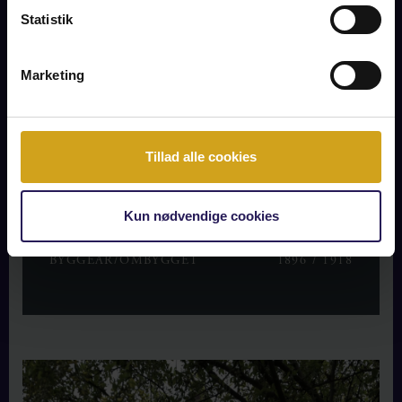
Statistik
KONTANT
SOLGT
EJERUDGIFT /MD
SOLGT
Marketing
2
BOLIGAREAL
192 m
2
GRUNDAREAL
981 m
Tillad alle cookies
VÆRELSER
6
ENERGIMÆRKE
D
Kun nødvendige cookies
EJENDOMSTYPE
VILLA
BYGGEÅR/OMBYGGET
1896 / 1918