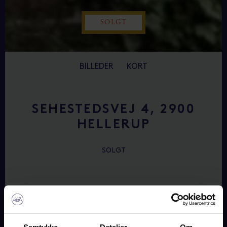
SOLGT
BILLEDER
KORT
SEHESTEDSVEJ 4, 2900
HELLERUP
SOLGT
OM BOLIGEN
”GURRE”. Eventyrlig ejendom fra 1896, inspireret af det
smukke Gurre Slot. Villaen fordeler sig over 292 m2