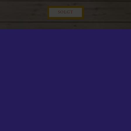
SOLGT
KORT
MAS ALLE 10, 2. TV., 1824 FREDE
SOLGT
 altan og bedste beliggenhed på Frederiksberg C.
é – orienteret mod øst og vest hilser denne smukt
er opført i 1931 og vidner om en storhedstid i vores
de ejer på sjælden elegant vis, har lykkedes med at