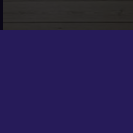
SANKT THO
OM BOLIGEN
Suverænt restaureret lejlighed på 93 m2(BBR) med
Midt mellem Gammel Kongevej og Frederiksberg All
istandsatte lejlighed livet velkommen. Ejendommen 
arkitekturhistoriske arv – en æra, som den nuværen