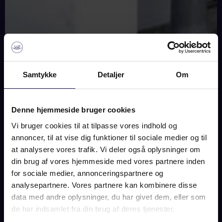
Samtykke
Detaljer
Om
SOLGT
Denne hjemmeside bruger cookies
BILLEDER
KORT
Vi bruger cookies til at tilpasse vores indhold og
annoncer, til at vise dig funktioner til sociale medier og til
at analysere vores trafik. Vi deler også oplysninger om
din brug af vores hjemmeside med vores partnere inden
SANKT ANNÆ PLADS 8, 2.,
for sociale medier, annonceringspartnere og
1250 KØBENHAVN K
analysepartnere. Vores partnere kan kombinere disse
data med andre oplysninger, du har givet dem, eller som
SOLGT
de har indsamlet fra din brug af deres tjenester.