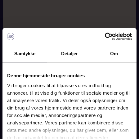
SOLGT
Samtykke
Detaljer
Om
BILLEDER
KORT
Denne hjemmeside bruger cookies
Vi bruger cookies til at tilpasse vores indhold og
RÅBJERGVEJ 55, 6792
annoncer, til at vise dig funktioner til sociale medier og til
RØMØ
at analysere vores trafik. Vi deler også oplysninger om
din brug af vores hjemmeside med vores partnere inden
for sociale medier, annonceringspartnere og
SOLGT
analysepartnere. Vores partnere kan kombinere disse
data med andre oplysninger, du har givet dem, eller som
de har indsamlet fra din brug af deres tjenester.