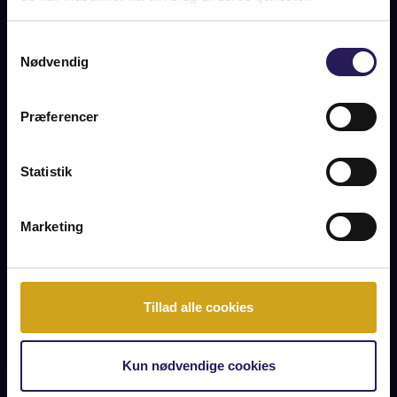
OM BOLIGEN
Samtykkevalg
Idyllisk fritidshus på 252 m2 (BBR) med skøn beliggenhed på
Nødvendig
3.107 m2 naturskøn grund i Kongsmark ved den østlige del af
Rømø. Ejendommen er opført i 1750 og siden hen
moderniseret med respekt for stedets oprindelige ånd. En
Præferencer
vellykket og smagfuld istandsættelse, der tillader rigeligt
plads til den store familie. Indretning: Entré med indgang til
stor opholdsstue, hvorfra der er videre adgang til stort
Statistik
køkken alrum. Fra køkkenet er der bryggers og
depotrum/viktualierum – og fra alrummet er der adgang til
separat beliggende soveværelse med eget badeværelse med
Marketing
brus. 1. salen er indrettet med opholdsstue/repos, stort
soveværelse og endnu et mindre soveværelse med eget
badeværelse med brus. Desuden carport på 48 m2 (BBR).
Tillad alle cookies
Kun nødvendige cookies
OPLYSNINGER OM BOLIGEN