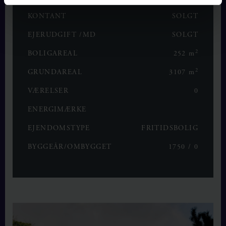
KONTANT
SOLGT
EJERUDGIFT /MD
SOLGT
2
BOLIGAREAL
252 m
2
GRUNDAREAL
3107 m
VÆRELSER
0
ENERGIMÆRKE
EJENDOMSTYPE
FRITIDSBOLIG
BYGGEÅR/OMBYGGET
1750 / 0