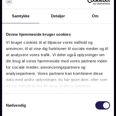
SOLGT
Samtykke
Detaljer
Om
BILLEDER
PLAN
KORT
Denne hjemmeside bruger cookies
Vi bruger cookies til at tilpasse vores indhold og
annoncer, til at vise dig funktioner til sociale medier og til
OLESVEJ 1D, 2950 VEDBÆK
at analysere vores trafik. Vi deler også oplysninger om
din brug af vores hjemmeside med vores partnere inden
SOLGT
for sociale medier, annonceringspartnere og
analysepartnere. Vores partnere kan kombinere disse
data med andre oplysninger, du har givet dem, eller som
de har indsamlet fra din brug af deres tjenester.
OM BOLIGEN
Elegant og effektivt indrettet bolig på 161 m² (BBR) i første
Samtykkevalg
række til Vedbæk Havn og lige om hjørnet fra Trørød Skov. I
Nødvendig
første parket til Øresund – og alligevel trukket lidt tilbage
fra Strandvejen. I første parket til et dejligt livssted, der er