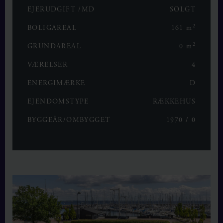
EJERUDGIFT /MD
SOLGT
2
BOLIGAREAL
161 m
2
GRUNDAREAL
0 m
VÆRELSER
4
ENERGIMÆRKE
D
EJENDOMSTYPE
RÆKKEHUS
BYGGEÅR/OMBYGGET
1970 / 0