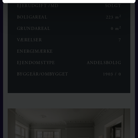
EJERUDGIFT /MD
SOLGT
2
BOLIGAREAL
223 m
2
GRUNDAREAL
0 m
VÆRELSER
7
ENERGIMÆRKE
EJENDOMSTYPE
ANDELSBOLIG
BYGGEÅR/OMBYGGET
1903 / 0