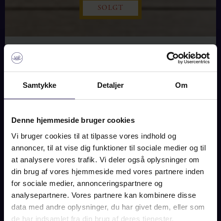
SOLGT
BILLEDER
PLAN
KORT
Samtykke
Detaljer
Om
ØSTERBROGADE 158, 2.
TH., 2100 KØBENHAVN Ø
Denne hjemmeside bruger cookies
SOLGT
Vi bruger cookies til at tilpasse vores indhold og
annoncer, til at vise dig funktioner til sociale medier og til
at analysere vores trafik. Vi deler også oplysninger om
din brug af vores hjemmeside med vores partnere inden
OM BOLIGEN
for sociale medier, annonceringspartnere og
analysepartnere. Vores partnere kan kombinere disse
Andelslejlighed. Enestående herskabelighed på 223 m2 (BBR)
data med andre oplysninger, du har givet dem, eller som
med skøn beliggenhed på Østerbro. Midt mellem byens puls,
fortællinger om et klassicistisk mesterværk og en vidunderlig
de har indsamlet fra din brug af deres tjenester.