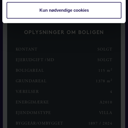
LÆS MERE
Kun nødvendige cookies
OPLYSNINGER OM BOLIGEN
KONTANT
SOLGT
EJERUDGIFT /MD
SOLGT
2
BOLIGAREAL
115 m
2
GRUNDAREAL
1378 m
VÆRELSER
4
ENERGIMÆRKE
A2010
EJENDOMSTYPE
VILLA
BYGGEÅR/OMBYGGET
1897 / 2024