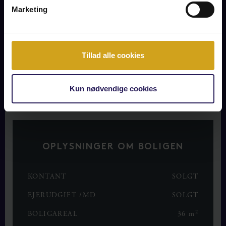
Hovedhuset på 36 m2 (BBR) er indrettet med stort alrum,
Marketing
der fordeler køkken med spisestue og opholdsstue med
brændeovn – fra både køkken og stueside er der udgang til
omkringliggende overdækket terrasseområder. Desuden
sydøst vendt soveværelse med plads til dobbeltseng. Via det
Tillad alle cookies
store overdækket sydvestvende terrasse er der adgang til
sideliggende anneks på 17 m2 (BBR) der er indrettet med
...
Kun nødvendige cookies
LÆS MERE
OPLYSNINGER OM BOLIGEN
KONTANT
SOLGT
EJERUDGIFT /MD
SOLGT
2
BOLIGAREAL
36 m