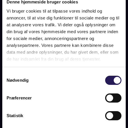
BILLEDER
PLAN
KORT
Denne hjemmeside bruger cookies
Vi bruger cookies til at tilpasse vores indhold og
annoncer, til at vise dig funktioner til sociale medier og til
NONNEBAKKEN 4, 3300
at analysere vores trafik. Vi deler også oplysninger om
din brug af vores hjemmeside med vores partnere inden
FREDERIKSVÆRK
for sociale medier, annonceringspartnere og
analysepartnere. Vores partnere kan kombinere disse
SOLGT
data med andre oplysninger, du har givet dem, eller som
de har indsamlet fra din brug af deres tjenester.
OM BOLIGEN
Samtykkevalg
Nødvendig
Midt i det charmerende Lille Kregme, i 5. række fra Roskilde
Fjord, i gåafstand fra den livlige Frederiksværk Havn og i
cykelafstand fra adskillige naturskønne områder. Fritidshuset
Præferencer
er opført i 1958 og består som et velholdt og autentisk
fristed fordelt over to bygninger på henholdsvis 36 m2 og 17
m2 – overalt med fine detaljer, hyggelig stemning og ikke
Statistik
mindst med fed energi!