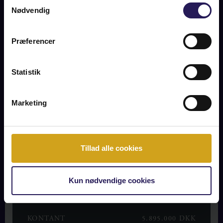
Samtykkevalg
adgang til tre skønne soveværelser. Rundt om huset er der
Nødvendig
skønt terrasseområde, hvorfra der er adgang til havens
smukt anlagte haverum med sol- og læpladser i rige mål.
2
Yderligere kælder på 170 m
.
Præferencer
Dette er et vidunderligt hjem, der først og fremmest
henvender sig det sanselige naturelskende menneske, som
Statistik
drømmer om at bo med luft under vingerne, højt til himlen
og midt i lyden trækronernes bevægelse, fuglenes kvidren og
stilhedens omfavnelse.
Marketing
Foto: Mikkel Völcker
Tekst: Adam Schnack
Tillad alle cookies
Kun nødvendige cookies
OPLYSNINGER OM BOLIGEN
KONTANT
5.895.000 DKK