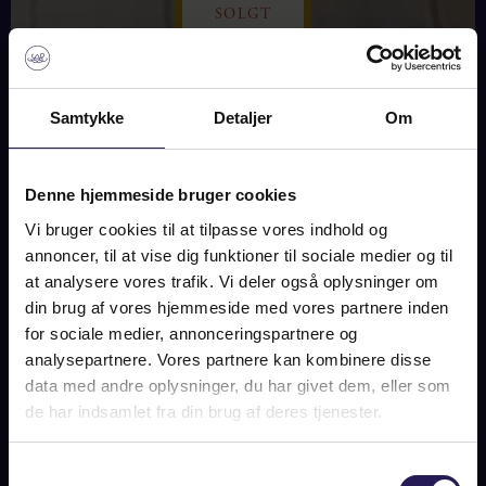
SOLGT
BILLEDER
PLAN
KORT
Samtykke
Detaljer
Om
Denne hjemmeside bruger cookies
MARGRETHEVEJ 14, 2960
Vi bruger cookies til at tilpasse vores indhold og
RUNGSTED KYST
annoncer, til at vise dig funktioner til sociale medier og til
at analysere vores trafik. Vi deler også oplysninger om
SOLGT
din brug af vores hjemmeside med vores partnere inden
for sociale medier, annonceringspartnere og
analysepartnere. Vores partnere kan kombinere disse
data med andre oplysninger, du har givet dem, eller som
OM BOLIGEN
de har indsamlet fra din brug af deres tjenester.
Attraktiv familievilla i hjertet af Rungsted Kyst – tæt på
Øresund, Rungsted Strand og Rungsted Havn med alle
Samtykkevalg
restauranter og cafeer, det naturskønne Rungsted Hegn,