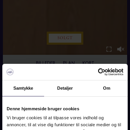
SOLGT
BILLEDER
PLAN
KORT
KALUNDBORGVEJ 44, 4300
Samtykke
Detaljer
Om
HOLBÆK
Denne hjemmeside bruger cookies
SOLGT
Vi bruger cookies til at tilpasse vores indhold og
annoncer, til at vise dig funktioner til sociale medier og til