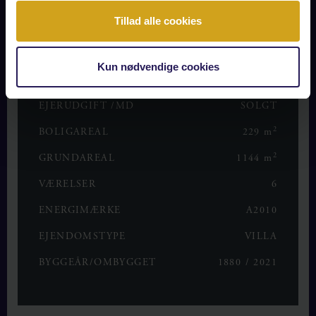
Tillad alle cookies
OPLYSNINGER OM BOLIGEN
Kun nødvendige cookies
KONTANT
SOLGT
EJERUDGIFT /MD
SOLGT
2
BOLIGAREAL
229 m
2
GRUNDAREAL
1144 m
VÆRELSER
6
ENERGIMÆRKE
A2010
EJENDOMSTYPE
VILLA
BYGGEÅR/OMBYGGET
1880 / 2021