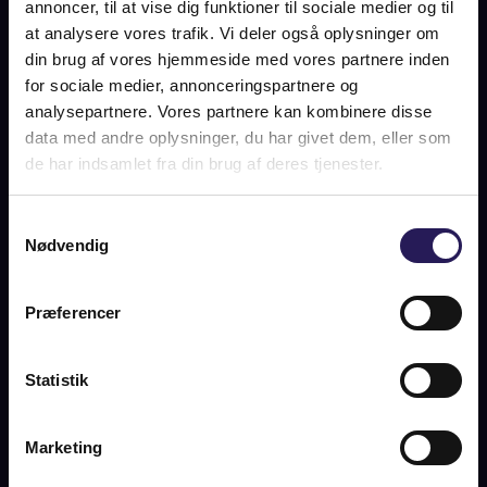
annoncer, til at vise dig funktioner til sociale medier og til
at analysere vores trafik. Vi deler også oplysninger om
din brug af vores hjemmeside med vores partnere inden
for sociale medier, annonceringspartnere og
SOLGT
analysepartnere. Vores partnere kan kombinere disse
data med andre oplysninger, du har givet dem, eller som
de har indsamlet fra din brug af deres tjenester.
KORT
Samtykkevalg
Nødvendig
BURMEISTERGADE 25, 1.
TH., 1429 KØBENHAVN K
Præferencer
SOLGT
Statistik
Marketing
OM BOLIGEN