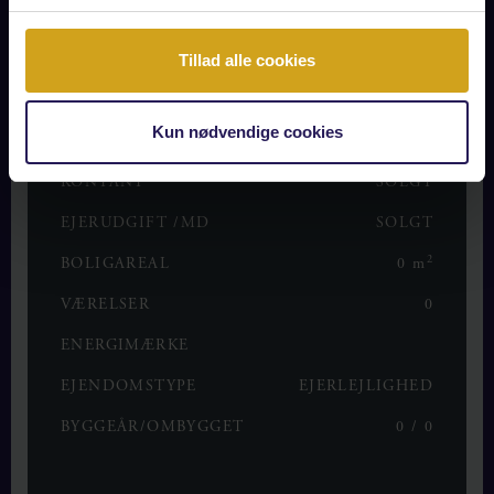
Tillad alle cookies
OPLYSNINGER OM BOLIGEN
Kun nødvendige cookies
KONTANT
SOLGT
EJERUDGIFT /MD
SOLGT
2
BOLIGAREAL
0 m
VÆRELSER
0
ENERGIMÆRKE
EJENDOMSTYPE
EJERLEJLIGHED
BYGGEÅR/OMBYGGET
0 / 0