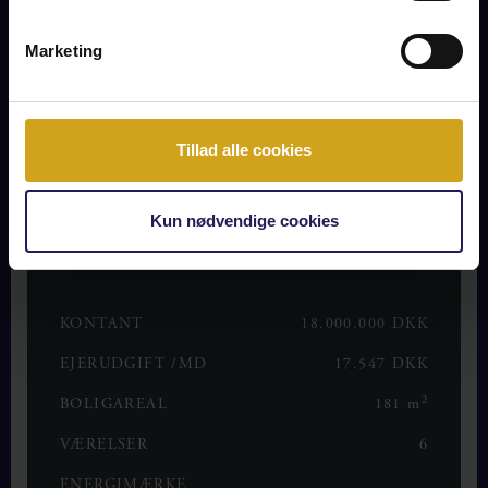
som understreges af ejendommens fine klassiske arkitektur,
der igennem tiden er bevaret.
Marketing
Ejendommen har tidligere fungeret som erhvervsdomicil, og
er af nuværende ejer blevet gennemgribende renoveret i
2019, og siden konverteret til ejerboliger. Således flytter man
ind i en ejendom med en ejerforening uden gæld.
Tillad alle cookies
Kun nødvendige cookies
OPLYSNINGER OM BOLIGEN
KONTANT
18.000.000 DKK
EJERUDGIFT /MD
17.547 DKK
2
BOLIGAREAL
181 m
VÆRELSER
6
ENERGIMÆRKE