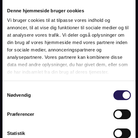
Denne hjemmeside bruger cookies
Vi bruger cookies til at tilpasse vores indhold og
OM BOLIGEN
annoncer, til at vise dig funktioner til sociale medier og til
Sjældent udbud! Fire herskabslejligheder uden bopælspligt og
at analysere vores trafik. Vi deler også oplysninger om
en penthouse i to etager med privat tagterrasse og
din brug af vores hjemmeside med vores partnere inden
bopælspligt. Dette er uden sin mage, men den er god nok.
for sociale medier, annonceringspartnere og
analysepartnere. Vores partnere kan kombinere disse
Ejendommen er opført i 1839 og fordeler i alt fem
lejligheder, der hver især fremtræder særdeles elegant med
data med andre oplysninger, du har givet dem, eller som
sine smukke historiske detaljer, der nænsomt er opdateret til
de har indsamlet fra din brug af deres tjenester.
moderne boligstandard med nyere køkkener og
badeværelser.
Samtykkevalg
Hauser Plads syntes at fremstå som en forlængelse af
Nødvendig
Kultorvet, centralt beliggende og stadig trukket tilbage fra
byens hektiske liv. Pladsen blev gennemgribende gennoveret i
Præferencer
2014 ført an af nederlandske Karres en Brands
Landschapsarchitecten og danske Polyform arkitekter, så
den i dag fremstår som et moderne byrum midt i det
Statistik
historiske København. En vidunderlig brydning i tid og sted,