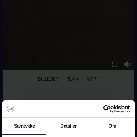
BILLEDER
PLAN
KORT
HAUSER PLADS 18, 1., 1127
KØBENHAVN K
Samtykke
Detaljer
Om
18.000.000 DKK