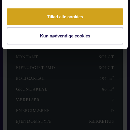
LÆS MERE
Tillad alle cookies
Kun nødvendige cookies
OPLYSNINGER OM BOLIGEN
KONTANT
SOLGT
EJERUDGIFT /MD
SOLGT
2
BOLIGAREAL
196 m
2
GRUNDAREAL
86 m
VÆRELSER
7
ENERGIMÆRKE
D
EJENDOMSTYPE
RÆKKEHUS