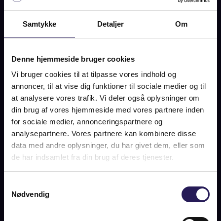
SOLGT
Samtykke
Detaljer
Om
BILLEDER
KORT
Denne hjemmeside bruger cookies
Vi bruger cookies til at tilpasse vores indhold og
annoncer, til at vise dig funktioner til sociale medier og til
BREDEVEJ 20, 2830 VIRUM
at analysere vores trafik. Vi deler også oplysninger om
din brug af vores hjemmeside med vores partnere inden
SOLGT
for sociale medier, annonceringspartnere og
analysepartnere. Vores partnere kan kombinere disse
data med andre oplysninger, du har givet dem, eller som
de har indsamlet fra din brug af deres tjenester.
OM BOLIGEN
Charmerende villa med dejlig have, tæt på skøn natur.
Samtykkevalg
Nødvendig
Huset på Bredevej fik i 2010 et nyt liv. Et liv med lys, luft og
åbenhed. Det er formået at skabe et hjem som mange
drømmer om, med veltænkte løsninger og en indretning,