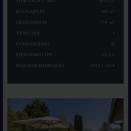
EJERUDGIFT /MD
SOLGT
2
BOLIGAREAL
188 m
2
GRUNDAREAL
715 m
VÆRELSER
5
ENERGIMÆRKE
D
EJENDOMSTYPE
VILLA
BYGGEÅR/OMBYGGET
1952 / 2010