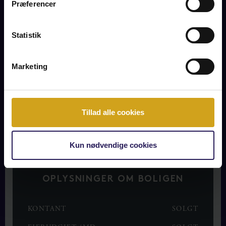
Præferencer
som gør hverdagen nemmere og mere centret omkring
samværet med hinanden og med en naturlig
sammensmeltning af inde- og udeliv. En vellykket mission på
Statistik
at kombinere moderne boligkomfort med sjæl og charme.
Indretning: Entré med garderobeplads, som via indbydende
Marketing
gang fører til husets store opholdsrum hvorfra terrassen og
haven tilgås. Rummet ligger i åben forbindelse til køkkenet,
hvor der er nedgang til brugbar opbevaringskælder. I
stueetagen findes husets masterbedroom som også har u
...
Tillad alle cookies
LÆS MERE
Kun nødvendige cookies
OPLYSNINGER OM BOLIGEN
KONTANT
SOLGT