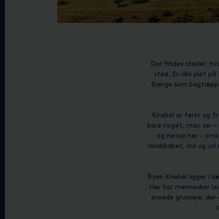
Der findes steder, hv
sted. En lille plet 
Bjerge som bagtæppe 
Knebel er først og f
bare noget, man ser – 
og netop her – omk
landskabet, ind og ud 
Byen Knebel ligger i l
Her har mennesker lev
snoede grusveje, der 
d