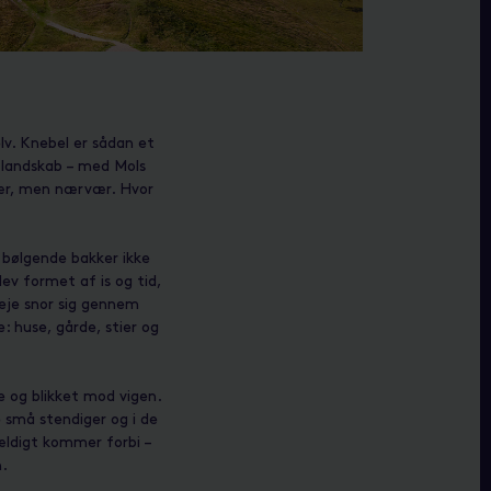
lv. Knebel er sådan et
e landskab – med Mols
vær, men nærvær. Hvor
 bølgende bakker ikke
ev formet af is og tid,
eje snor sig gennem
: huse, gårde, stier og
e og blikket mod vigen.
 små stendiger og i de
fældigt kommer forbi –
n.