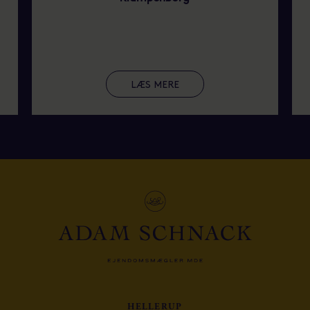
LÆS MERE
HELLERUP