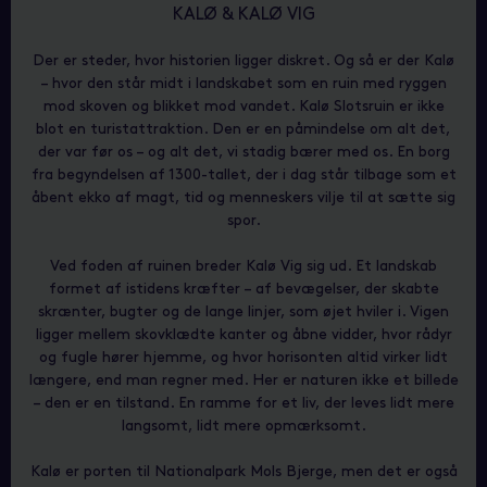
KALØ & KALØ VIG
Der er steder, hvor historien ligger diskret. Og så er der Kalø
– hvor den står midt i landskabet som en ruin med ryggen
mod skoven og blikket mod vandet. Kalø Slotsruin er ikke
blot en turistattraktion. Den er en påmindelse om alt det,
der var før os – og alt det, vi stadig bærer med os. En borg
fra begyndelsen af 1300-tallet, der i dag står tilbage som et
åbent ekko af magt, tid og menneskers vilje til at sætte sig
spor.
Ved foden af ruinen breder Kalø Vig sig ud. Et landskab
formet af istidens kræfter – af bevægelser, der skabte
skrænter, bugter og de lange linjer, som øjet hviler i. Vigen
ligger mellem skovklædte kanter og åbne vidder, hvor rådyr
og fugle hører hjemme, og hvor horisonten altid virker lidt
længere, end man regner med. Her er naturen ikke et billede
– den er en tilstand. En ramme for et liv, der leves lidt mere
langsomt, lidt mere opmærksomt.
Kalø er porten til Nationalpark Mols Bjerge, men det er også