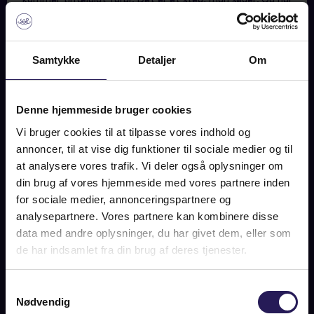
kommer tilfældigt forbi. Det er et sted, man søger. Og når
man finder det, føles det som om, man har fundet noget,
man egentlig altid har ledt efter. Ikke drama, ikke pragt –
men ro. Forankring. En følelse af at høre til.
Samtykke
Detaljer
Om
Kalø og Kalø Vig er ikke bare en del af Djursland. De er en
tilstand. En måde at være i verden på, hvor tid og tempo
følger naturens rytme – og ikke omvendt. Og det er netop
Denne hjemmeside bruger cookies
dér, i mødet mellem skov, vand, historie og horisont, at vi
Vi bruger cookies til at tilpasse vores indhold og
finder årsagen til, at vi også elsker dette område.
annoncer, til at vise dig funktioner til sociale medier og til
at analysere vores trafik. Vi deler også oplysninger om
din brug af vores hjemmeside med vores partnere inden
for sociale medier, annonceringspartnere og
ANDRE ARTIKLER
analysepartnere. Vores partnere kan kombinere disse
data med andre oplysninger, du har givet dem, eller som
de har indsamlet fra din brug af deres tjenester.
Samtykkevalg
Nødvendig