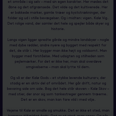
et område i sig selv – med sin egen karakter. Her mødes det
åbne og det afgrænsede. Det vilde og det kultiverede. Her
er bakkede marker, gamle træer og kyststrækninger, der
folder sig ud i stille bevægelser. Og i midten: vigen. Kalø Vig.
Det rolige vand, der samler det hele og spejler både skyer og
historie.
Langs vigen ligger spredte gårde og mindre landsbyer – nogle
med dybe rødder, andre nyere og bygget med respekt for
det, de står i. Her bygger man ikke højt og voldsomt. Man
bygger med forståelse. Med udsigten og stilheden som
pejlemærker. For det er ikke her, man skal overdøve
omgivelserne – man skal lytte til dem.
Og så er der Kalø Gods – et stykke levende kulturarv, der
stadig er en aktiv del af området. Her går drift, natur og
bevaring side om side. Bag det hele står skoven – Kalø Skov –
med stier, der snor sig som tankestreger gennem træerne.
Det er en skov, man kan fare vild i med vilje.
Vejene til Kalø er smalle og smukke. Det er ikke et sted, man