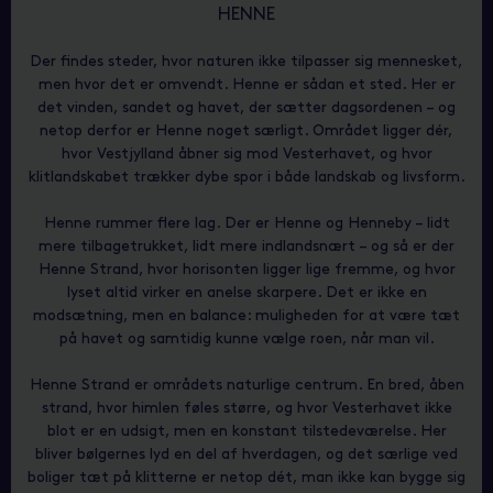
HENNE
Der findes steder, hvor naturen ikke tilpasser sig mennesket,
men hvor det er omvendt. Henne er sådan et sted. Her er
det vinden, sandet og havet, der sætter dagsordenen – og
netop derfor er Henne noget særligt. Området ligger dér,
hvor Vestjylland åbner sig mod Vesterhavet, og hvor
klitlandskabet trækker dybe spor i både landskab og livsform.
Henne rummer flere lag. Der er Henne og Henneby – lidt
mere tilbagetrukket, lidt mere indlandsnært – og så er der
Henne Strand, hvor horisonten ligger lige fremme, og hvor
lyset altid virker en anelse skarpere. Det er ikke en
modsætning, men en balance: muligheden for at være tæt
på havet og samtidig kunne vælge roen, når man vil.
Henne Strand er områdets naturlige centrum. En bred, åben
strand, hvor himlen føles større, og hvor Vesterhavet ikke
blot er en udsigt, men en konstant tilstedeværelse. Her
bliver bølgernes lyd en del af hverdagen, og det særlige ved
boliger tæt på klitterne er netop dét, man ikke kan bygge sig