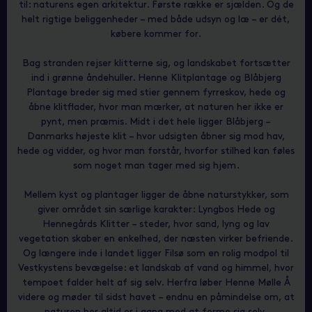
til: naturens egen arkitektur. Første række er sjælden. Og de
helt rigtige beliggenheder – med både udsyn og læ – er dét,
købere kommer for.
Bag stranden rejser klitterne sig, og landskabet fortsætter
ind i grønne åndehuller. Henne Klitplantage og Blåbjerg
Plantage breder sig med stier gennem fyrreskov, hede og
åbne klitflader, hvor man mærker, at naturen her ikke er
pynt, men præmis. Midt i det hele ligger Blåbjerg –
Danmarks højeste klit – hvor udsigten åbner sig mod hav,
hede og vidder, og hvor man forstår, hvorfor stilhed kan føles
som noget man tager med sig hjem.
Mellem kyst og plantager ligger de åbne naturstykker, som
giver området sin særlige karakter: Lyngbos Hede og
Hennegårds Klitter – steder, hvor sand, lyng og lav
vegetation skaber en enkelhed, der næsten virker befriende.
Og længere inde i landet ligger Filsø som en rolig modpol til
Vestkystens bevægelse: et landskab af vand og himmel, hvor
tempoet falder helt af sig selv. Herfra løber Henne Mølle Å
videre og møder til sidst havet – endnu en påmindelse om, at